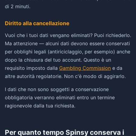
di 2 minuti.
Diritto alla cancellazione
Vuoi che i tuoi dati vengano eliminati? Puoi richiederlo.
Ma attenzione — alcuni dati devono essere conservati
per obblighi legali (antiriciclaggio, per esempio) anche
dopo la chiusura del tuo account. Questo è un
requisito imposto dalla
Gambling Commission
e da
altre autorità regolatorie. Non c'è modo di aggirarlo.
I dati che non sono soggetti a conservazione
obbligatoria verranno eliminati entro un termine
ragionevole dalla tua richiesta.
Per quanto tempo Spinsy conserva i