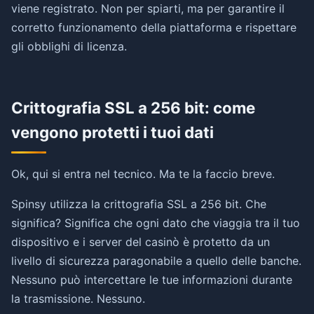
viene registrato. Non per spiarti, ma per garantire il
corretto funzionamento della piattaforma e rispettare
gli obblighi di licenza.
Crittografia SSL a 256 bit: come
vengono protetti i tuoi dati
Ok, qui si entra nel tecnico. Ma te la faccio breve.
Spinsy utilizza la crittografia SSL a 256 bit. Che
significa? Significa che ogni dato che viaggia tra il tuo
dispositivo e i server del casinò è protetto da un
livello di sicurezza paragonabile a quello delle banche.
Nessuno può intercettare le tue informazioni durante
la trasmissione. Nessuno.