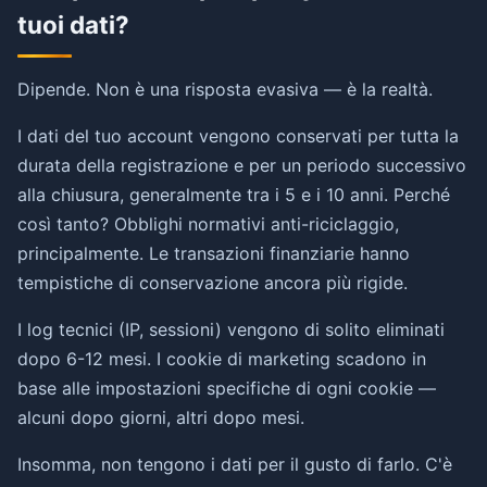
tuoi dati?
Dipende. Non è una risposta evasiva — è la realtà.
I dati del tuo account vengono conservati per tutta la
durata della registrazione e per un periodo successivo
alla chiusura, generalmente tra i 5 e i 10 anni. Perché
così tanto? Obblighi normativi anti-riciclaggio,
principalmente. Le transazioni finanziarie hanno
tempistiche di conservazione ancora più rigide.
I log tecnici (IP, sessioni) vengono di solito eliminati
dopo 6-12 mesi. I cookie di marketing scadono in
base alle impostazioni specifiche di ogni cookie —
alcuni dopo giorni, altri dopo mesi.
Insomma, non tengono i dati per il gusto di farlo. C'è