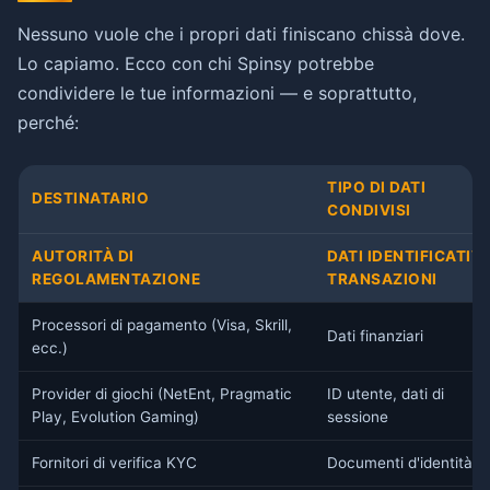
Nessuno vuole che i propri dati finiscano chissà dove.
Lo capiamo. Ecco con chi Spinsy potrebbe
condividere le tue informazioni — e soprattutto,
perché:
TIPO DI DATI
DESTINATARIO
CONDIVISI
AUTORITÀ DI
DATI IDENTIFICATIVI
REGOLAMENTAZIONE
TRANSAZIONI
Processori di pagamento (Visa, Skrill,
Dati finanziari
ecc.)
Provider di giochi (NetEnt, Pragmatic
ID utente, dati di
Play, Evolution Gaming)
sessione
Fornitori di verifica KYC
Documenti d'identità